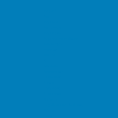
Αρχική
Νέα
Δημόσιο
Αστυνομία
Δημαρχεία
Δημόσια Εκπαίδευση
Δικαστήρια
Εφορίες
Θέατρα
ΚΕΠ
Μουσεία
Νοσοκομεία
Πρεσβείες
Σινεμά
Τράπεζες
Υπουργεία
Χρήσιμα
Ταχυδρομικοί Κώδικες
Χάρτες
Taxis