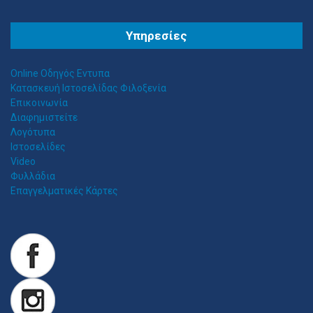
Θ
ΕΣΣΑΛΟΣ ΤΕΝΤΕΣ ΝΕΑ ΣΜΥΡΝΗ
Υπηρεσίες
Αιγαίου 153, Νέα Σμύρνη 17124 Τηλ: 2109750058 Κιν: 6938927812
Online Οδηγός Εντυπα
Κατασκευή Ιστοσελίδας Φιλοξενία
Επικοινωνία
Διαφημιστείτε
Λογότυπα
Ιστοσελίδες
Video
Φυλλάδια
Επαγγελματικές Κάρτες
Z
ITAWEB ΚΑΤΑΣΚΕΥΉ ΙΣΤΟΣΕΛΊΔΩΝ
Κατασκευή Ιστοσελίδων