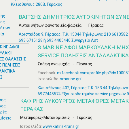
Κλεισθένους 280Β, Γέρακας
ΒΑΪΤΣΗΣ ΔΗΜΉΤΡΙΟΣ ΑΥΤΟΚΙΝΉΤΩΝ ΣΥΝΕ
Αυτοκινήτων φανοποιεία-βαφεία
Γέρακας
Αριστείδου 9, Γέρακας, Τ.Κ. 15344 Τηλέφωνο: 210 6613582 
693 6715128 ή 693 4405440 Συνεργείο Αυτ
S MARINE ΑΦΟΙ ΜΑΡΚΟΥΛΑΚΗ ΜΗ
SERVICE ΠΩΛΗΣΕΙΣ ΑΝΤΑΛΛΑΚΤΙΚΑ
Σκάφη αναψυχής
Γέρακας
Facebook:
m.facebook.com/profile.php?id=1000
Ιστοσελίδα:
smarine.gr/
Κλεισθένους 402, Γέρακας Τ.Κ. 153 44 Τηλέφωνο
6977445574 Εξουσιοδοτημένο service μηχανών 
ΚΑΦΊΡΗΣ ΛΥΚΟΎΡΓΟΣ ΜΕΤΑΦΟΡΈΣ ΜΕΤΑΚ
ΓΈΡΑΚΑΣ
Μεταφορές-Μετακομίσεις
Γέρακας
Ιστοσελίδα:
www.kafiris-trans.gr