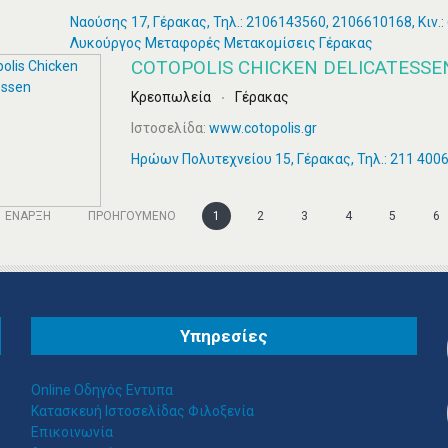
Ναούσης 17, Γέρακας, Τηλ.: 2106143560, 2106610168, Κιν.
Λυκούργος Μεταφορές Μετακομίσεις Γέρακας
COTOPOLIS CHICKEN DELICATESSE
Κρεοπωλεία
Γέρακας
Ιστοσελίδα:
www.cotopolis.gr
Ηρώων Πολυτεχνείου 15, Γέρακας, Τηλ.: 211 400
ΈΝΑΡΞΗ
ΠΡΟΗΓΟΎΜΕΝΟ
1
2
3
4
5
6
Υπηρεσίες
Online Οδηγός Εντυπα
Κατασκευή Ιστοσελίδας Φιλοξενία
Επικοινωνία