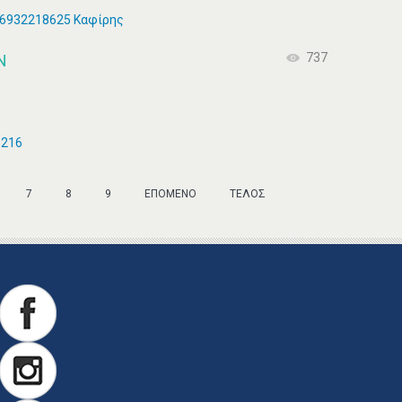
: 6932218625 Καφίρης
N
737
6216
7
8
9
ΕΠΌΜΕΝΟ
ΤΈΛΟΣ