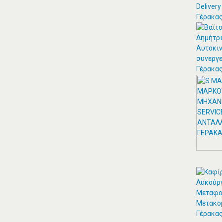
ΘΕΣΣΑΛΟΣ ΤΕΝΤΕΣ ΝΕΑ
ΣΜΥΡΝΗ
Αιγαίου 153, Νέα Σμύρνη 17124 Τηλ:
2109750058 Κιν: 6938927812
ΠΕΡΙΣΣΟΤΕΡΑ
ZITAWEB ΚΑΤΑΣΚΕΥΉ