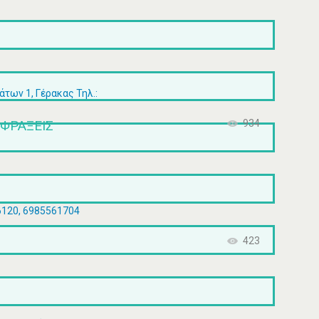
ων 1, Γέρακας Τηλ.:
ΦΡΆΞΕΙΣ
934
6120, 6985561704
423