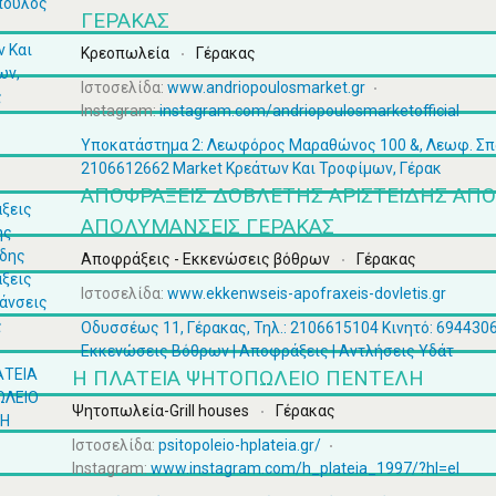
ΓΈΡΑΚΑΣ
Κρεοπωλεία
Γέρακας
Ιστοσελίδα:
www.andriopoulosmarket.gr
Instagram:
instagram.com/andriopoulosmarketofficial
Υποκατάστημα 2: Λεωφόρος Μαραθώνος 100 &, Λεωφ. Σπάτ
2106612662 Market Κρεάτων Και Τροφίμων, Γέρακ
ΑΠΟΦΡΆΞΕΙΣ ΔΟΒΛΈΤΗΣ ΑΡΙΣΤΕΊΔΗΣ ΑΠΟ
ΑΠΟΛΥΜΆΝΣΕΙΣ ΓΈΡΑΚΑΣ
Αποφράξεις - Εκκενώσεις βόθρων
Γέρακας
Ιστοσελίδα:
www.ekkenwseis-apofraxeis-dovletis.gr
Οδυσσέως 11, Γέρακας, Τηλ.: 2106615104 Κινητό: 694430
Εκκενώσεις Βόθρων | Αποφράξεις | Αντλήσεις Υδάτ
Η ΠΛΑΤΕΙΑ ΨΗΤΟΠΩΛΕΙΟ ΠΕΝΤΕΛΗ
Ψητοπωλεία-Grill houses
Γέρακας
Ιστοσελίδα:
psitopoleio-hplateia.gr/
Instagram:
www.instagram.com/h_plateia_1997/?hl=el