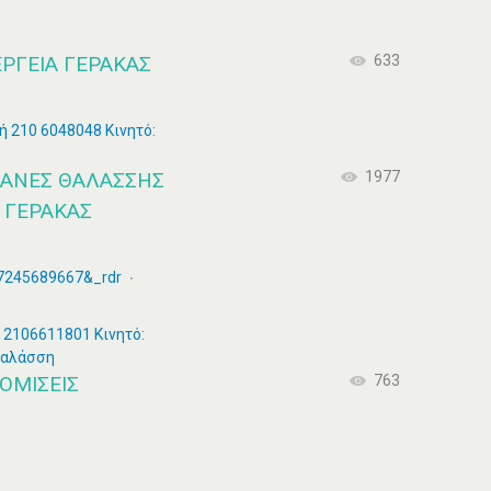
ΡΓΕΊΑ ΓΈΡΑΚΑΣ
633
ή 210 6048048 Κινητό:
ΧΑΝΕΣ ΘΑΛΑΣΣΗΣ
1977
 ΓΕΡΑΚΑΣ
57245689667&_rdr
: 2106611801 Κινητό:
θαλάσση
ΟΜΊΣΕΙΣ
763