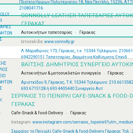
Πλατεία Ηρώων Πολυτεχνείου 18, Νέα Πεντέλη, 15236, ΑΤ
2108041716
CONNOLLY LEATHER ΤΑΠΕΤΣΑΡΙΕΣ ΑΥΤΟ
ΓΕΡΑΚΑΣ
Αυτοκινήτων ταπετσαρίες
Γέρακας
Ιστοσελίδα:
www.connolly.gr
Λ. Μαραθώνος 173, Γέρακας, τ.κ. 15344 Τηλέφωνο: 210661
6942290151 Ταπετσαρίες, Δερμάτινα Καθίσματα, Επενδ
ΒΑΪΤΣΗΣ ΔΗΜΗΤΡΙΟΣ ΣΥΝΕΡΓΕΙΟ ΑΥΤΟΚ
Αυτοκινήτων & μοτοσυκλετών συνεργεία
Γέρακας
Αριστείδου 9, Γέρακας, Τ.Κ. 15344 Τηλέφωνο: 210 6613582
693 6715128 ή 693 4405440 Συνεργείο Αυτ
ΣΕΡΡΑΊΟΣ ΤΟ ΠΕΪΝΙΡΛΊ CAFE-SNACK & FOOD-
ΓΈΡΑΚΑΣ
Cafe-Snack & food-Delivery
Γέρακας
Instagram:
www.instagram.com/serraios_topeinirli?utm_mediu
Σερραίος το Πεϊνιρλί Cafe-Snack & food-Delivery Γέρακας Τηλ.