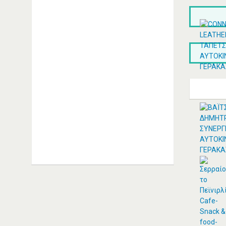
ΑΓΓΕΛΆΚΗΣ ΙΩΆΝΝΗΣ -
ALFA ROMEO
ΑΥΤΟΚΙΝΉΤΩΝ
ΣΥΝΕΡΓΕΊΑ ΚΑΛΛΙΘΈΑ
ΑΓΓΕΛΑΚΗΣ ΙΩΑΝΝΗΣ Μ. |
Εξειδικευμένο συνεργείο Alfa
Romeo Καλλιθέα Αριστείδου 20,
Καλλιθέα Τηλέφωνο: 2109514393
Συνεργείo Αυτοκινήτων Καλλιθέα
Συνεργεία Αυτοκινήτων Καλλιθέα
ΠΕΡΙΣΣΟΤΕΡΑ