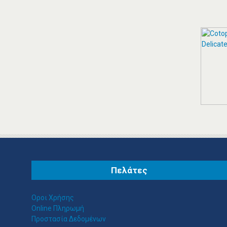
ΙΣΤΟΣΕΛΊΔΩΝ
Κατασκευή Ιστοσελίδων
ΠΕΡΙΣΣΟΤΕΡΑ
ΠΑΠΑΝΙΚΟΛΑΟΥ
ΑΝΤΩΝΙΟΣ ΛΟΓΙΣΤΙΚΌ
ΓΡΑΦΕΊΟ ΠΑΛΑΙΌ
ΦΆΛΗΡΟ
Παπανικολάου Αντώνιος Λογιστικό
Γραφείο Αλκυόνης 16, Παλαιό
Πελάτες
Φάληρο, Τηλ.: 210 9835572 /
Λογιστικά Φοροτεχνικά Γραφεία
Παλαιό Φάληρο
Οροι Χρήσης
Online Πληρωμή
ΠΕΡΙΣΣΟΤΕΡΑ
Προστασία Δεδομένων