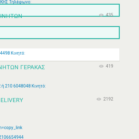
ΤΙΚΗΣ Τηλέφωνο:
ΚΙΝΗΤΩΝ
435
4498 Κινητό:
ΙΝΗΤΩΝ ΓΕΡΑΚΑΣ
419
 ή 210 6048048 Κινητό:
DELIVERY
2192
m=copy_link
: 2106654944