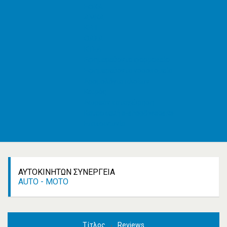
ΕΦΚΑ
AMKA
ΚΕΠ
ΟΑΣΑ
ΚΤΕΛ
Εφημερεύοντα φαρμακεία
Εφημερεύοντα νοσοκομεία
Δρομολόγια πλοίων
Καιρός
Δωρεάν καταχώρηση
Κατασκευή e-shop&website
Επικοινωνία
ΑΥΤΟΚΙΝΉΤΩΝ ΣΥΝΕΡΓΕΊΑ
AUTO - ΜOTO
Τίτλος
Reviews