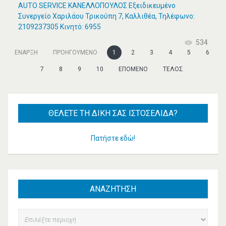
AUTO SERVICE ΚΑΝΕΛΛΟΠΟΥΛΟΣ Εξειδικευμένο
Συνεργείο Χαριλάου Τρικούπη 7, Καλλιθέα, Τηλέφωνο:
2109237305 Κινητό: 6955
534
ΈΝΑΡΞΗ
ΠΡΟΗΓΟΎΜΕΝΟ
1
2
3
4
5
6
7
8
9
10
ΕΠΌΜΕΝΟ
ΤΈΛΟΣ
ΘΈΛΕΤΕ
ΤΗ ΔΙΚΉ ΣΑΣ ΙΣΤΟΣΕΛΊΔΑ?
Πατήστε εδώ!
ΑΝΑΖΗΤΗΣΗ