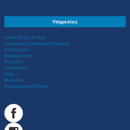
Θ
ΕΣΣΑΛΟΣ ΤΕΝΤΕΣ ΝΕΑ ΣΜΥΡΝΗ
Υπηρεσίες
Αιγαίου 153, Νέα Σμύρνη 17124 Τηλ: 2109750058 Κιν: 6938927812
Online Οδηγός Εντυπα
Κατασκευή Ιστοσελίδας Φιλοξενία
Επικοινωνία
Διαφημιστείτε
Λογότυπα
Ιστοσελίδες
Video
Φυλλάδια
Επαγγελματικές Κάρτες
Z
ITAWEB ΚΑΤΑΣΚΕΥΉ ΙΣΤΟΣΕΛΊΔΩΝ