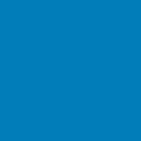
Αρχική
Νέα
Δημόσιο
Αστυνομία
Δημαρχεία
Δημόσια Εκπαίδευση
Δικαστήρια
Εφορίες
Θέατρα
ΚΕΠ
Μουσεία
Νοσοκομεία
Πρεσβείες
Σινεμά
Τράπεζες
Υπουργεία
Χρήσιμα
Ταχυδρομικοί Κώδικες
Χάρτες
Taxis