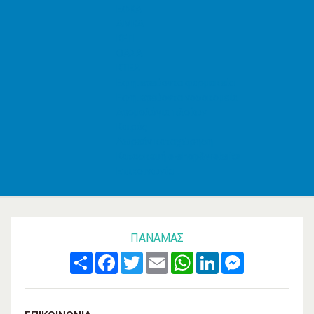
ΕΦΚΑ
AMKA
ΚΕΠ
ΟΑΣΑ
ΚΤΕΛ
Εφημερεύοντα φαρμακεία
Εφημερεύοντα νοσοκομεία
Δρομολόγια πλοίων
Καιρός
Δωρεάν καταχώρηση
Κατασκευή e-shop&website
Επικοινωνία
ΠΑΝΑΜΆΣ
Share
Facebook
Twitter
Email
WhatsApp
LinkedIn
Messenger