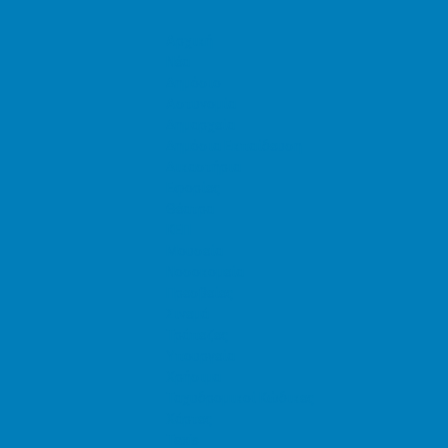
Αρχική
Νέα
Δημόσιο
Αστυνομία
Δημαρχεία
Δημόσια Εκπαίδευση
Δικαστήρια
Εφορίες
Θέατρα
ΚΕΠ
Μουσεία
Νοσοκομεία
Πρεσβείες
Σινεμά
Τράπεζες
Υπουργεία
Χρήσιμα
Ταχυδρομικοί Κώδικες
Χάρτες
Taxis