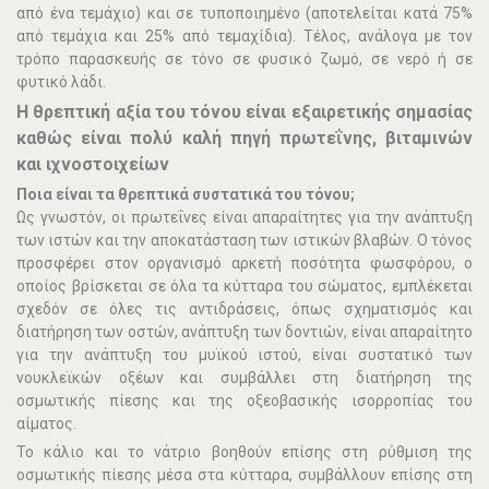
από ένα τεμάχιο) και σε τυποποιημένο (αποτελείται κατά 75%
από τεμάχια και 25% από τεμαχίδια). Τέλος, ανάλογα με τον
τρόπο παρασκευής σε τόνο σε φυσικό ζωμό, σε νερό ή σε
φυτικό λάδι.
Η θρεπτική αξία του τόνου είναι εξαιρετικής σημασίας
καθώς είναι πολύ καλή πηγή πρωτεΐνης, βιταμινών
και ιχνοστοιχείων
Ποια είναι τα θρεπτικά συστατικά του τόνου;
Ως γνωστόν, οι πρωτεΐνες είναι απαραίτητες για την ανάπτυξη
των ιστών και την αποκατάσταση των ιστικών βλαβών. Ο τόνος
προσφέρει στον οργανισμό αρκετή ποσότητα φωσφόρου, ο
οποίος βρίσκεται σε όλα τα κύτταρα του σώματος, εμπλέκεται
σχεδόν σε όλες τις αντιδράσεις, όπως σχηματισμός και
διατήρηση των οστών, ανάπτυξη των δοντιών, είναι απαραίτητο
για την ανάπτυξη του μυϊκού ιστού, είναι συστατικό των
νουκλεϊκών οξέων και συμβάλλει στη διατήρηση της
οσμωτικής πίεσης και της οξεοβασικής ισορροπίας του
αίματος.
Το κάλιο και το νάτριο βοηθούν επίσης στη ρύθμιση της
οσμωτικής πίεσης μέσα στα κύτταρα, συμβάλλουν επίσης στη