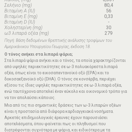
Σελήνιο (mg)
80,4
Βιταμίνη Α (IU)
56
Βιταμίνη Ε (mg)
0,33
Βιταμίνη D (IU)
-
Χοληστερίνη (mg)
30
ω3 λιπαρά οξέα (mg)
279
Πηγή: Βάση δεδομένων θρεπτικής ανάλυσης τροφίμων του
Αμερικάνικου Υπουργείου Γεωργίας, έκδοση 18.
Ο τόνος ανήκει στα λιπαρά ψάρια;
Στα λιπαρά ψάρια ανήκει και ο τόνος, τα οποία χαρακτηρίζονται
από υψηλές περιεκτικότητες σε ω-3 πολυακόρεστα λιπαρά
οξέα, όπως είναι το εικοσαπεντανοϊκό οξύ (ΕPA) και το
δοκοσαεξανοϊκό οξύ (DHA). Ο τόνος σε κονσέρβα, περιέχει
εξίσου τις ίδιες υψηλές περιεκτικότητες σε ω-3 λιπαρά οξέα,
ενώ ταυτόχρονα αποτελεί έναν εύκολο και οικονομικό τρόπο για
να τον απολαύσει κάποιος.
Μια από τις πιο σημαντικές δράσεις των ω-3 λιπαρών οξέων
είναι η προστασία από διάφορα καρδιαγγειακά νοσήματα.
Αρκετές επιδημιολογικές έρευνες έχουν παρουσιάσει
αποτελέσματα, όπου φαίνεται πως οι πληθυσμοί που
διατρέφονται συχνότερα με ψάρια, και ειδικότερα με τα