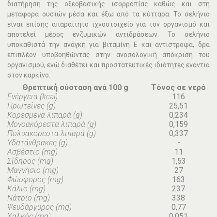
διατήρηση της οξεοβασικής ισορροπίας καθώς και στη
μεταφορά ουσιών μέσα και έξω από τα κύτταρα. Το σελήνιο
είναι επίσης απαραίτητο ιχνοστοιχείο για τον οργανισμό και
αποτελεί μέρος ενζυμικών αντιδράσεων. Το σελήνιο
υποκαθιστά την ανάγκη για βιταμίνη Ε και αντίστροφα, δρα
επιπλέον υποβοηθώντας στην ανοσολογική απόκριση του
οργανισμού, ενώ διαθέτει και προστατευτικές ιδιότητες ενάντια
στον καρκίνο.
Θρεπτική σύσταση ανά 100 g
Τόνος σε νερό
Ενέργεια (kcal)
116
Πρωτεΐνες (g)
25,51
Κορεσμένα λιπαρά (g)
0,234
Μονοακόρεστα λιπαρά (g)
0,159
Πολυακόρεστα λιπαρά (g)
0,337
Υδατάνθρακες (g)
-
Ασβέστιο (mg)
11
Σίδηρος (mg)
1,53
Μαγνήσιο (mg)
27
Φώσφορος (mg)
163
Κάλιο (mg)
237
Νάτριο (mg)
338
Ψευδάργυρος (mg)
0,77
Χαλκός (mg)
0,051