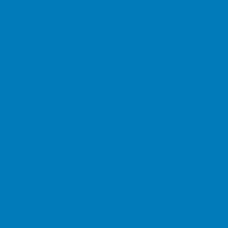
Αρχική
Νέα
Δημόσιο
Αστυνομία
Δημαρχεία
Δημόσια Εκπαίδευση
Δικαστήρια
Εφορίες
Θέατρα
ΚΕΠ
Μουσεία
Νοσοκομεία
Πρεσβείες
Σινεμά
Τράπεζες
Υπουργεία
Χρήσιμα
Ταχυδρομικοί Κώδικες
Χάρτες
Taxis