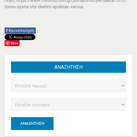
Πηγή: https://www.mednutrition.gr/portal/lifestyle/diaita/1072-
tonos-syxna-stis-diaites-apoleias-varous
f
Κοινοποίηση
Save
ΑΝΑΖΗΤΗΣΗ
ΑΝΑΖΉΤΗΣΗ