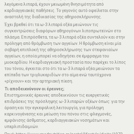
λεγόμενα λιπαρά, έχουν μειωμένη θνησιμότητα από
καρδιαγγειακές παθήσεις. Το γεγονός αυτό οφείλεται στην
αναστολή της διαδικασίας της αθηροσκλήρυνσης.
Έχει βρεθεί ότι τα ω-3 λιπαρά οξέα μειώνουν τις
συγκεντρώσεις διαφόρων αθηρογόνων λιποπρωτεϊνών στο
πλάσμα. Επιπρόσθετα, τα ω-3 λιπαρά οξέα συντελούν και στην
πρόληψη από θρόμβωση των αγγείων. Η θρόμβωση είναι μία
σοβαρή επιπλοκή της αθηροσκλήρωσης των στεφανιαίων
αγγείων, η οποία μπορεί να οδηγήσει σε έμφραγμα του
μυοκαρδίου. Η καρδιαγγειακή προστασία που παρέχει το λίπος
του τόνου, έγκειται στο ότι τα ω-3 λιπαρά οξέα μειώνουν τα
επίπεδα των τριγλυκεριδίων στο αίμα ενώ ταυτόχρονα
«ρίχνουν» και την αρτηριακή πίεση.
Τι αποδεικνύνουν οι έρευνες;
Επιστημονικές έρευνες αποδεικνύουν τις ευεργετικές
επιδράσεις της πρόσληψης ω-3 λιπαρών οξέων όπως: για την
όραση και την εγκεφαλική λειτουργία, για πρόληψη
καρκινογένεσης και μείωση του πόνου στις φλεγμονές,
εμφάνισης άσθματος, καρδιαγγειακών νοσημάτων και
υπερλιπιδαιμιών.