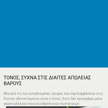
ΕΦΚΑ
AMKA
ΚΕΠ
ΟΑΣΑ
ΚΤΕΛ
Εφημερεύοντα φαρμακεία
Εφημερεύοντα νοσοκομεία
Δρομολόγια πλοίων
Καιρός
Δωρεάν καταχώρηση
Κατασκευή e-shop&website
Επικοινωνία
ΤΌΝΟΣ, ΣΥΧΝΆ ΣΤΙΣ ΔΊΑΙΤΕΣ ΑΠΏΛΕΙΑΣ
ΒΆΡΟΥΣ
Μία από τις πιο συνηθισμένες τροφές που περιλαμβάνεται στις
δίαιτες αδυνατίσματος είναι ο τόνος, διότι δεν προσφέρει μόνο
γεύση αλλά και ποικιλία θρεπτικών συστατικών.