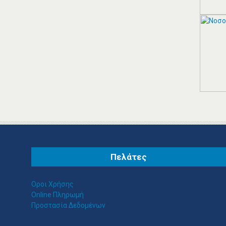
ΠΑΠΑΝΙΚΟΛΑΟΥ
ΑΝΤΩΝΙΟΣ ΛΟΓΙΣΤΙΚΌ
ΓΡΑΦΕΊΟ ΠΑΛΑΙΌ
ΦΆΛΗΡΟ
Παπανικολάου Αντώνιος Λογιστικό
Γραφείο Αλκυόνης 16, Παλαιό
Φάληρο, Τηλ.: 210 9835572 /
Λογιστικά Φοροτεχνικά Γραφεία
Παλαιό Φάληρο
Πελάτες
ΠΕΡΙΣΣΟΤΕΡΑ
Οροι Χρήσης
Online Πληρωμή
Προστασία Δεδομένων