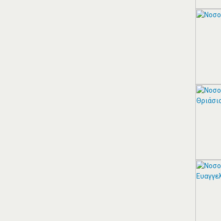
Αιγαίου 153, Νέα Σμύρνη 17124 Τηλ:
2109750058 Κιν: 6938927812
ΠΕΡΙΣΣΟΤΕΡΑ
ZITAWEB ΚΑΤΑΣΚΕΥΉ
ΙΣΤΟΣΕΛΊΔΩΝ
Κατασκευή Ιστοσελίδων
ΠΕΡΙΣΣΟΤΕΡΑ