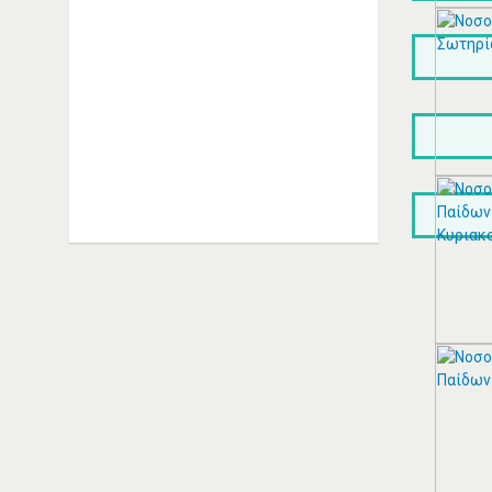
ΑΓΓΕΛΑΚΗΣ ΙΩΑΝΝΗΣ Μ. |
Εξειδικευμένο συνεργείο Alfa
Romeo Καλλιθέα Αριστείδου 20,
Καλλιθέα Τηλέφωνο: 2109514393
Συνεργείo Αυτοκινήτων Καλλιθέα
Συνεργεία Αυτοκινήτων Καλλιθέα
ΠΕΡΙΣΣΟΤΕΡΑ
ΘΕΣΣΑΛΟΣ ΤΕΝΤΕΣ ΝΕΑ
ΣΜΥΡΝΗ