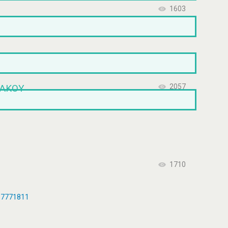
1603
ΙΑΚΟΎ
2057
1710
0 7771811