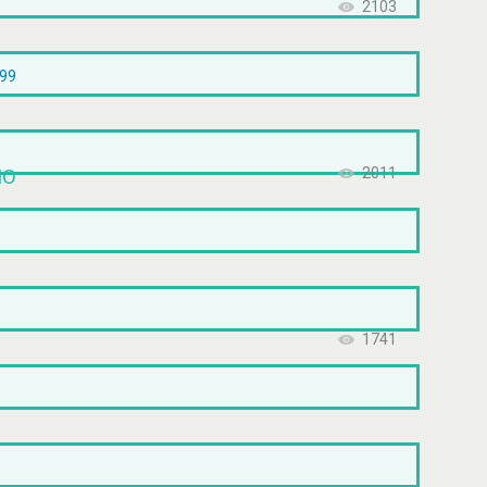
2103
899
ΊΟ
2011
1741