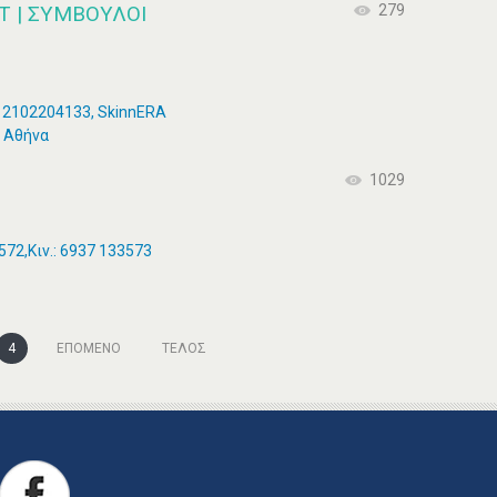
T | ΣΎΜΒΟΥΛΟΙ
279
: 2102204133, SkinnERA
ν Αθήνα
1029
72,Κιν.: 6937 133573
4
ΕΠΌΜΕΝΟ
ΤΈΛΟΣ