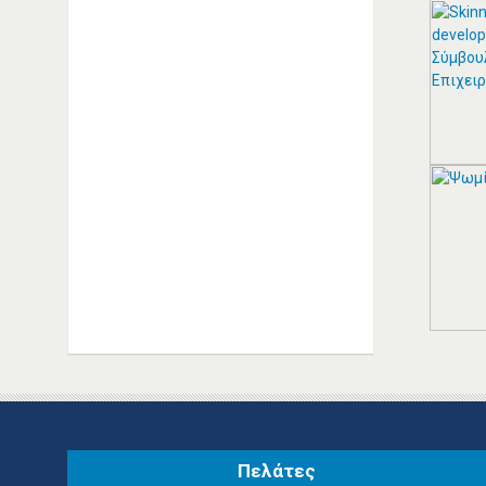
ΑΓΓΕΛΆΚΗΣ ΙΩΆΝΝΗΣ -
ALFA ROMEO
ΑΥΤΟΚΙΝΉΤΩΝ
ΣΥΝΕΡΓΕΊΑ ΚΑΛΛΙΘΈΑ
ΑΓΓΕΛΑΚΗΣ ΙΩΑΝΝΗΣ Μ. |
Εξειδικευμένο συνεργείο Alfa
Romeo Καλλιθέα Αριστείδου 20,
Καλλιθέα Τηλέφωνο: 2109514393
Συνεργείo Αυτοκινήτων Καλλιθέα
Συνεργεία Αυτοκινήτων Καλλιθέα
ΠΕΡΙΣΣΟΤΕΡΑ
Πελάτες