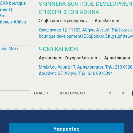
SKINNERA BOUTIQUE DEVELOPMEN
ΕΠΙΧΕΙΡΉΣΕΩΝ ΑΘΉΝΑ
Σύμβουλοι επιχειρήσεων
Αμπελόκηποι
Θεοφάνους 12, 11523, Αθήνα, Αττική, Τηλέφωνο
boutique development | Σύμβουλοι Επιχειρήσεω
ΨΩΜΊ ΚΑΙ ΜΈΛΙ
Αρτοποιεία - Ζαχαροπλαστεία
Αμπελόκηποι
Μπέλλου Λουκά 17, Αμπελόκηποι, Τηλ.: 210 69205
Δοϊράνης 27, Αθήνα, Τηλ.: 210 8810394
ΈΝΑΡΞΗ
ΠΡΟΗΓΟΎΜΕΝΟ
1
2
3
Υπηρεσίες