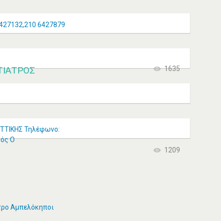
6427132,210 6427879
ΤΊΑΤΡΟΣ
1635
 ΑΤΤΙΚΗΣ Τηλέφωνο:
ρός Ο
1209
τρο Αμπελόκηποι